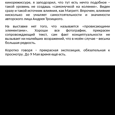
кинорежиссуре, я заподозрил, что тут есть нечто подобное –
такой уровень не создашь «самомучкой на коленке». Виден
сразу и такой источник влияния, как Магритт. Впрочем, влияние
нисколько не умаляет самостоятельности и значимости
авторского лица Андрея Троицкого.
На выставке нет того, что называется «провисающими
элементами». Хороши все фотографии, прекрасен
сопровождающий текст, сам факт концептуальности не
вызывает ни малейших возражений, что в моём случае – весьма
большая редкость.
Коротко говоря – прекрасная экспозиция, обязательная к
просмотру. До 9 Мая время ещё есть.
← Предыдущая запись
Следующая запись →