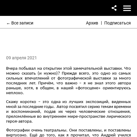
Александр Курлович
← Все записи
Архив
Подписаться
Андрей Троицкий.
Пространство – Превращения
09 апреля 2021
Вчера побывал на открытии этой замечательной выставки. Что
можно сказать (и нужно)? Прежде всего, это одно из самых
сильных впечатлений от фотографической выставки за много
последних лет. Причём, что важно – я не знал этого автора
раньше, хотя, в общем, в нашей «фотосцене» ориентируюсь
неплохо.
Скажу коротко – это одна из лучших экспозиций, виденных
мной за последние годы. Автор посвятил серию темам времени
и воспоминаний, подав их через человеческие отношения,
преломлённые во внутреннем мире-пространстве лирического
героя-автора.
Фотографии очень театральны. Они поставлены, и поставлены
виртуозно. Ещё до того, как я прочитал, что Андрей учился